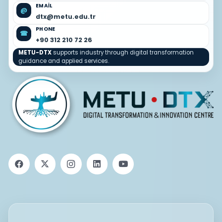
EMAIL
@
dtx@metu.edu.tr
PHONE
☎
+90 312 210 72 26
METU-DTX
supports industry through digital transformation
guidance and applied services.