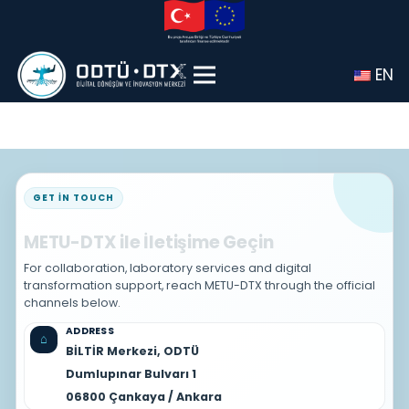
EN
GET IN TOUCH
METU-DTX ile İletişime Geçin
For collaboration, laboratory services and digital
transformation support, reach METU-DTX through the official
channels below.
ADDRESS
⌂
BİLTİR Merkezi, ODTÜ
Dumlupınar Bulvarı 1
06800 Çankaya / Ankara